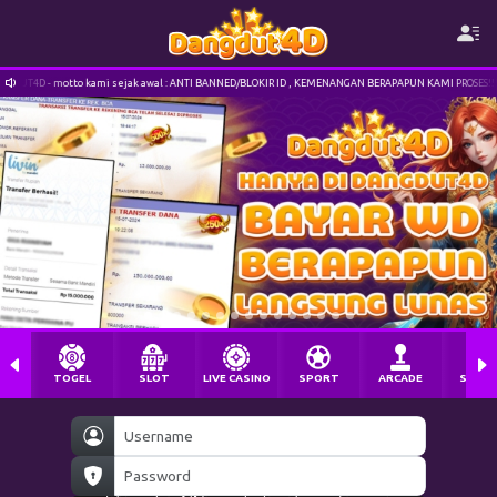
4D - motto kami sejak awal : ANTI BANNED/BLOKIR ID , KEMENANGAN BERAPAPUN KAMI PROSES!!!
TOGEL
SLOT
LIVE CASINO
SPORT
ARCADE
SABU