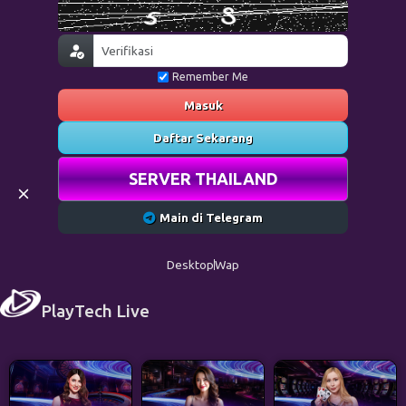
Remember Me
Masuk
Daftar Sekarang
SERVER THAILAND
Main di Telegram
Desktop
Wap
PlayTech Live