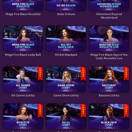
Mega Fire Blaze Roulette
Sicbo Deluxe
Adventure Beyond
Wonderland
Mega Fire Blaze Lucky Ball
All-Bet Blackjack
Mega Fire Blaze Age of the
Gods Roulette Live
All Games Lobby
Game Show Lobby
Baccarat Lobby