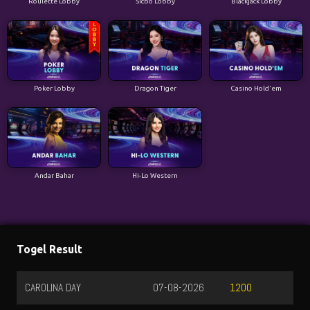
Roulette Lobby
Sicbo Lobby
Blackjack Lobby
Poker Lobby
Dragon Tiger
Casino Hold'em
Andar Bahar
Hi-Lo Western
Togel Result
CAROLINA DAY
07-08-2026
TOT
1200