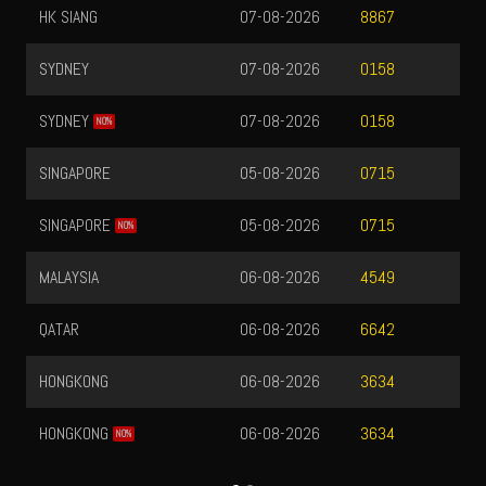
HK SIANG
07-08-2026
MAC
8867
SYDNEY
07-08-2026
MAC
0158
SYDNEY
07-08-2026
MAC
0158
NO%
SINGAPORE
05-08-2026
MAC
0715
SINGAPORE
05-08-2026
MAC
0715
NO%
MALAYSIA
06-08-2026
MAC
4549
QATAR
06-08-2026
SID
6642
HONGKONG
06-08-2026
HON
3634
HONGKONG
06-08-2026
3634
NO%