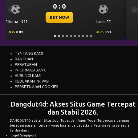
0 : 0
Previous
Ne
BET NOW
 FC
Bodo Glimt
Union Saint-Gi
.93
0.75
0.77
-0.75
-0.9
TENTANG KAMI
BANTUAN
PERATURAN
INFORMASI BANK
HUBUNGI KAMI
KEBIJAKAN PRIVASI
PERSETUJUAN COOKIES
Dangdut4d: Akses Situs Game Tercepat
dan Stabil 2026.
DANGDUT4D
adalah Situs Judi Togel dan Agen Togel Terpercaya dengan
beragam pasaran terbaik yang bisa anda dapatkan. Pasaran yang tersedia
terdiri dari :
Togel Singapore