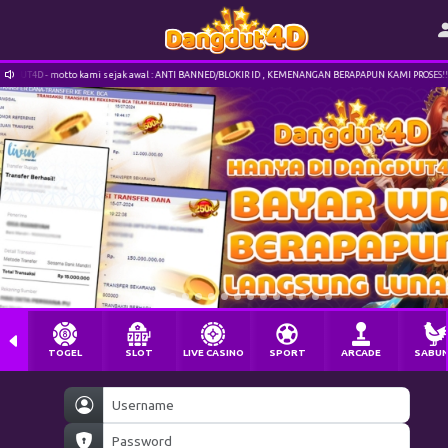
T4D - motto kami sejak awal : ANTI BANNED/BLOKIR ID , KEMENANGAN BERAPAPUN KAMI PROSES!!!
TOGEL
SLOT
LIVE CASINO
SPORT
ARCADE
SABU