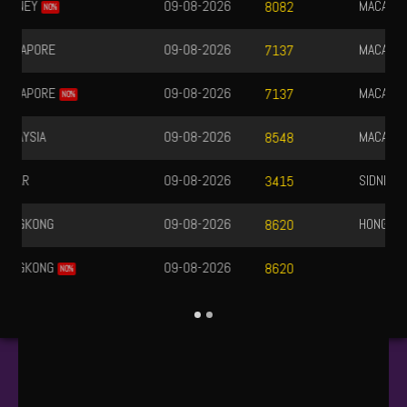
MACAU16
09-08-2026
0712
MACAU19
09-08-2026
9658
MACAU22
09-08-2026
3916
MACAU23
09-08-2026
8421
SIDNEY LOTTO
09-08-2026
3764
HONGKONG LOTTO
09-08-2026
3752