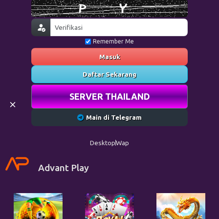
Remember Me
Masuk
Daftar Sekarang
SERVER THAILAND
Main di Telegram
Desktop
Wap
Advant Play