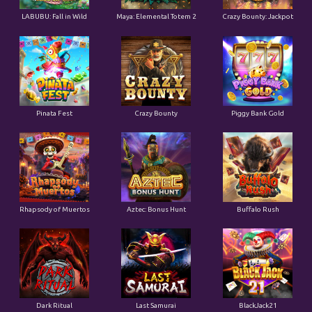
LABUBU: Fall in Wild
Maya: Elemental Totem 2
Crazy Bounty: Jackpot
Pinata Fest
Crazy Bounty
Piggy Bank Gold
Rhapsody of Muertos
Aztec: Bonus Hunt
Buffalo Rush
Dark Ritual
Last Samurai
BlackJack21