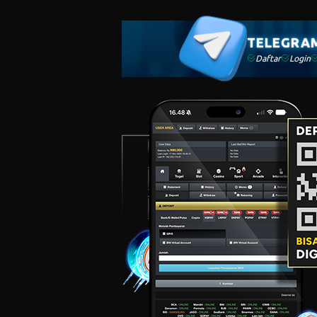
TELEGRA
Daftar
Login