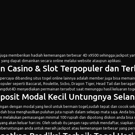
 juga memberikan hadiah kemenangan terbesar 4D x9500 sehingga jackpot yan
 yang dapat dimainkan secara online melalui website ataupun aplikasi.
n Casino & Slot Terpopuler dan Ter
rpercaya dibanding situs togel online lainnya adalah member juga bisa mema
opuler seperti Baccarat, Roulette, Sicbo, Dragon Tiger, Head Tail dan bera
Dangdut4D menyediakan permainan tersebut saat menunggu hasil keluaran toge
posit Modal Kecil Untungnya Selan
ingan dengan modal yang kecil untuk bermain togel,sudah tepat dan cocok s
udah bisa menghasilkan puluhan juta rupiah dalam sekejap mata saja. Anda bi
gan melakukan pemasangan minimal 100 rupiah dan dipotong diskon anda bisa 
 akan keluar hari ini. Oleh sebab itu jangan ragu untuk mendaftar, siapkan d
i keberuntungan anda untuk meraih jackpot atau kemenangan terbesar yang per