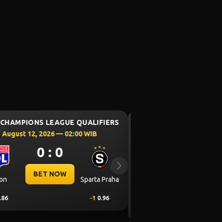
6/8/2026
6/8/2026
OTBALL F24 ELITE CLUB FRIENDLY
August 7, 2026 — 03:45 WIB
1 : 0
Next
BET NOW
ayern
e-Ajax
nchen
5
0.53
-0.25
-0.77