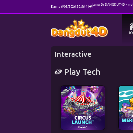
Selamat Datang Di DANGDUT4D - motto kam
Kamis 6/08/2026 20:56:42
HO
Interactive
Play Tech