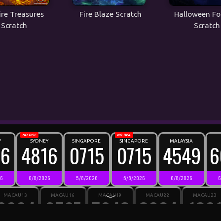
re Treasures
Fire Blaze Scratch
Halloween Fo
Scratch
Scratch
NO DISC
NO DISC
Y
SYDNEY
SINGAPORE
SINGAPORE
MALAYSIA
16
4816
0715
0715
4549
6
26
6/8/2026
5/8/2026
5/8/2026
6/8/2026
6
MACAU13
MACAU16
MACAU19
MACAU22
MACAU23
9894
0597
5843
3064
139