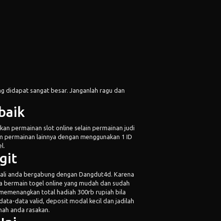
g didapat sangat besar. Janganlah ragu dan
baik
inkan permainan
slot online
selain permainan judi
gam permainan lainnya dengan menggunakan 1 ID
l.
git
ekali anda bergabung dengan Dangdut4d. Karena
sa bermain togel online yang mudah dan sudah
memenangkan total hadiah 300rb rupiah bila
ata-data valid, deposit modal kecil dan jadilah
nah anda rasakan.