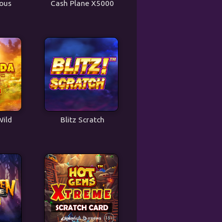
ious
Cash Plane X5000
ild
Blitz Scratch