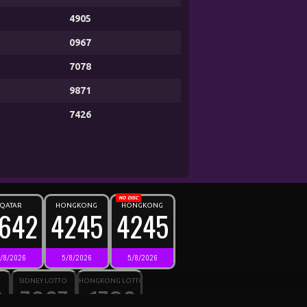
4905
0967
7078
9871
7426
NO DISC
QATAR
HONGKONG
HONGKONG
642
4245
4245
/8/2026
5/8/2026
5/8/2026
SIDNEY LOTTO
HONGKONG LOTTO
3
7097
1739