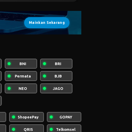
Mainkan Sekarang
BNI
BRI
Permata
BJB
NEO
JAGO
ShopeePay
GOPAY
QRIS
Telkomsel