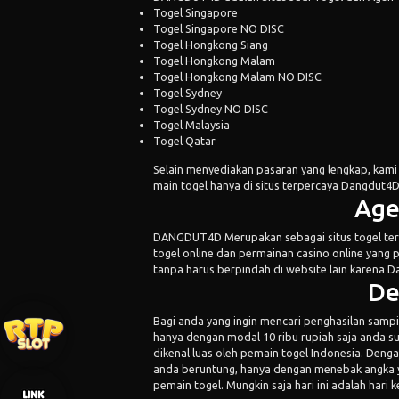
Togel Singapore
Togel Singapore NO DISC
Togel Hongkong Siang
Togel Hongkong Malam
Togel Hongkong Malam NO DISC
Togel Sydney
Togel Sydney NO DISC
Togel Malaysia
Togel Qatar
Selain menyediakan pasaran yang lengkap, kami
main togel hanya di situs terpercaya Dangdut4D
Age
DANGDUT4D
Merupakan sebagai situs togel te
togel online dan permainan
casino online
yang p
tanpa harus berpindah di website lain karena 
De
Bagi anda yang ingin mencari penghasilan samp
hanya dengan modal 10 ribu rupiah saja anda s
dikenal luas oleh pemain togel Indonesia. Den
anda beruntung, hanya dengan menebak angka yang
pemain togel. Mungkin saja hari ini adalah har
Da