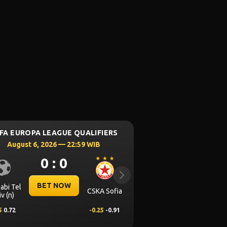
6/8/2026
5/8/2026
FA EUROPA LEAGUE QUALIFIERS
August 7, 2026 — 00:45 WIB
0 : 0
Next
BET NOW
AOK
Anderlecht
5
0.60
-0.5
-0.76