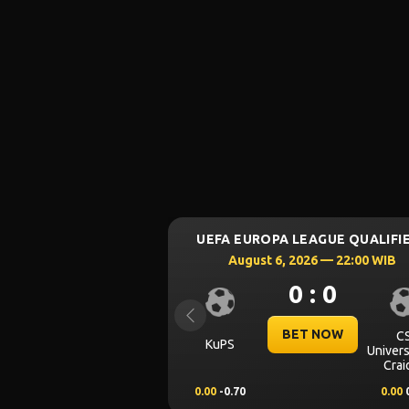
6/8/2026
6/8/2026
UEFA EUROPA LEAGUE QUALIFI
August 7, 2026 — 02:00 WIB
0 : 0
Previous
BET NOW
Hear
Benfica
Midlo
2.5
0.86
-2.5