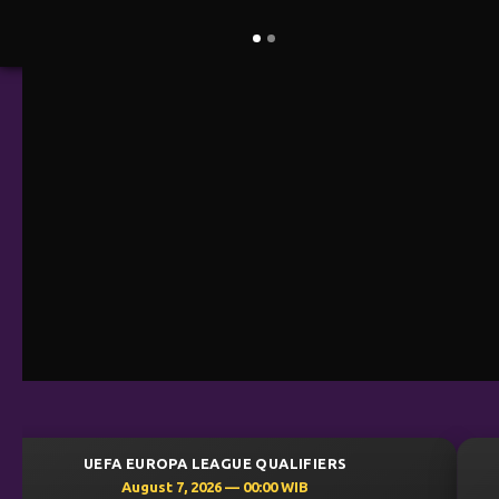
UEFA EUROPA LEAGUE QUALIFIERS
August 6, 2026 — 22:59 WIB