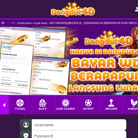
UT4D - motto kami sejak awal : ANTI BANNED/BLOKIR ID , KEMENANGAN BERAPAPUN KAMI PROSES!!!
TOGEL
SLOT
LIVE CASINO
SPORT
ARCADE
SABU