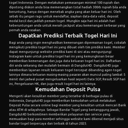
togel Indonesia. Dengan melakukan pemasangan minimal 100 rupiah dan
dipotong diskon anda bisa memenangkan total hadiah 300rb rupiah bila anda
beruntung, hanya dengan menebak angka yang akan keluar hari ini. Oleh
sebab itu jangan ragu untuk mendaftar, siapkan data-data valid, deposit
modal kecil dan jadilah pemain togel. Mungkin saja hari ini adalah hari
keberuntungan anda untuk meraih jackpot atau kemenangan terbesar yang
pernah anda rasakan.
Dapatkan Prediksi Terbaik Togel Hari Ini
Bagi anda yang ingin menghasilkan kemenangan dipermainan togel, cobalah
mengikuti prediksi togel hari ini yang dibuat oleh tim prediksi kami. Member
dapat mengunjungi website prediksi kami di sini atau mengunjungi
Instagram kami untuk prediksi togel hari ini yang kemungkinan besar
memberikan kemenangan dan juga data keluaran togel hari ini. Daftarkan
diri anda sekarang dan mulailah bermain di Dangdut4D. Dangdut4D juga
memberikan layanan result keluaran togel tercepat dibanding agen togel
lainnya dimana keluaran masing-masing pasaran akan muncul paling lambat 5
menit dari jadwal pusat mengeluarkan hasil seperti Data SGP, Result SGP hari
ini, Pengeluaran HK, dan juga result togel hari ini lainnya.
Kemudahan Deposit Pulsa
Mengerti akan kesulitan member yang tersebar di berbagai pulau di
Indonesia,
Dangdut4D
juga memberikan kemudahan untuk melakukan
Deposit Pulsa secara online bagi member yang kesulitan untuk mencari Bank
atau ATM di wilayahnya. Sebagai Bandar Togel yang bertanggung jawab,
Dangdut4D berkomitmen memberikan pelayanan dan service yang
memuaskan bagi para member sehingga website kami dikenal menjadi situs
bandar togel terpercaya dan terbaik di tahun 2025.