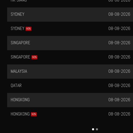
HK SIANG
08-08-2026
SYDNEY
08-08-2026
SYDNEY
08-08-2026
NO%
SINGAPORE
08-08-2026
SINGAPORE
08-08-2026
NO%
MALAYSIA
08-08-2026
QATAR
08-08-2026
HONGKONG
08-08-2026
HONGKONG
08-08-2026
NO%