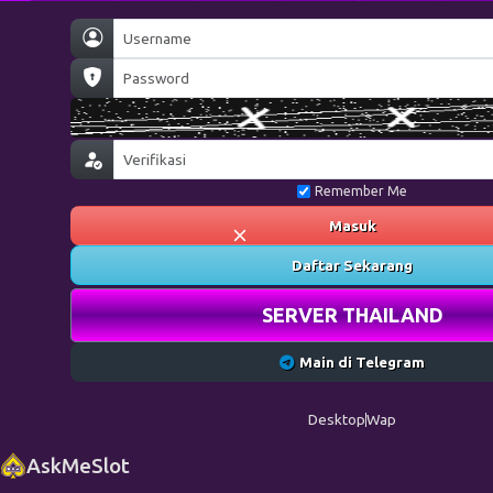
Remember Me
Masuk
Daftar Sekarang
SERVER THAILAND
Main di Telegram
Desktop
Wap
AskMeSlot