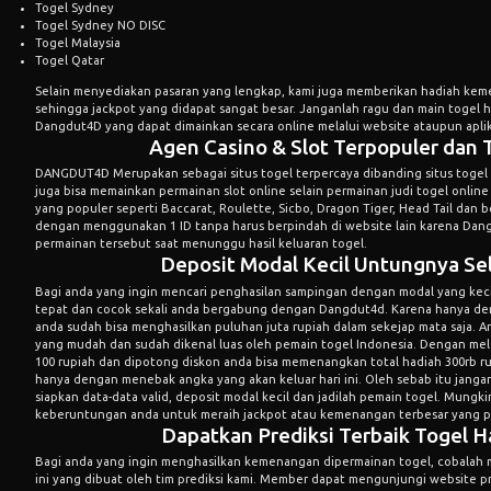
Togel Sydney
Togel Sydney NO DISC
Togel Malaysia
Togel Qatar
Selain menyediakan pasaran yang lengkap, kami juga memberikan hadiah kem
sehingga jackpot yang didapat sangat besar. Janganlah ragu dan main togel h
Dangdut4D yang dapat dimainkan secara online melalui website ataupun aplik
Agen Casino & Slot Terpopuler dan 
DANGDUT4D
Merupakan sebagai situs togel terpercaya dibanding situs togel
juga bisa memainkan permainan
slot online
selain permainan judi togel onlin
yang populer seperti Baccarat, Roulette, Sicbo, Dragon Tiger, Head Tail dan
dengan menggunakan 1 ID tanpa harus berpindah di website lain karena Da
permainan tersebut saat menunggu hasil keluaran togel.
Deposit Modal Kecil Untungnya Se
Bagi anda yang ingin mencari penghasilan sampingan dengan modal yang keci
tepat dan cocok sekali anda bergabung dengan Dangdut4d. Karena hanya deng
anda sudah bisa menghasilkan puluhan juta rupiah dalam sekejap mata saja. A
yang mudah dan sudah dikenal luas oleh pemain togel Indonesia. Dengan me
100 rupiah dan dipotong diskon anda bisa memenangkan total hadiah 300rb ru
hanya dengan menebak angka yang akan keluar hari ini. Oleh sebab itu janga
siapkan data-data valid, deposit modal kecil dan jadilah pemain togel. Mungkin 
keberuntungan anda untuk meraih jackpot atau kemenangan terbesar yang p
Dapatkan Prediksi Terbaik Togel Ha
Bagi anda yang ingin menghasilkan kemenangan dipermainan togel, cobalah me
ini yang dibuat oleh tim prediksi kami. Member dapat mengunjungi website pre