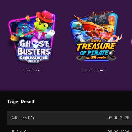
Ghost Busters
Treasure of Pirate
Togel Result
CAROLINA DAY
08-08-2026