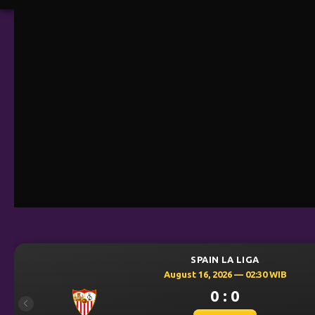
SPAIN LA LIGA
August 16, 2026 — 00:
0 : 0
Previous